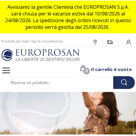
Avvisiamo la gentile Clientela che EUROPROSAN S.p.A.
sarà chiusa per le vacanze estive dal 10/08/2026 al
24/08/2026. La spedizione degli ordini ricevuti in questo
Donna
Assistita o allettata
Incontinenza leggera
Assistito o allettato
Incontinenza leggera
Flufsan
periodo verrà gestita dal 25/08/2026.
Attiva e indipendente
Incontinenza media/moderata
Uomo
Attivo e indipendente
Incontinenza media/moderata
Deo Pads
Prodotti per tutti i tipi di incontinenza
Login/
Incontinenza Pesante/grave
Incontinenza Pesante/grave
Bambino
Il carrello è vuoto
0
Pet
Brand