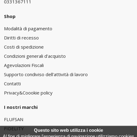
0331367111
Shop
Modalità di pagamento
Diritti di recesso
Costi di spedizione
Condizioni generali d'acquisto
Agevolazioni Fiscali
Supporto condiviso dell'attività di lavoro
Contatti
Privacy&Coookie policy
I nostri marchi
FLUFSAN
FIDELITY
Questo sito web utilizza i cookie
Al fine di migliorare l'esperienza di navigazione utilizziamo cookies