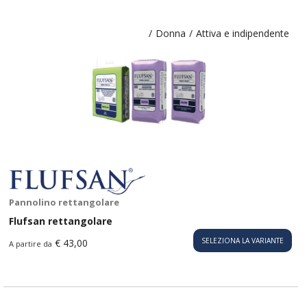
/
Donna
/
Attiva e indipendente
Pannolino rettangolare
Flufsan rettangolare
SELEZIONA LA VARIANTE
€ 43,00
A partire da