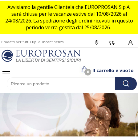
Avvisiamo la gentile Clientela che EUROPROSAN S.p.A.
sarà chiusa per le vacanze estive dal 10/08/2026 al
24/08/2026. La spedizione degli ordini ricevuti in questo
Donna
Assistita o allettata
Incontinenza leggera
Assistito o allettato
Incontinenza leggera
Flufsan
periodo verrà gestita dal 25/08/2026.
Attiva e indipendente
Incontinenza media/moderata
Uomo
Attivo e indipendente
Incontinenza media/moderata
Deo Pads
Prodotti per tutti i tipi di incontinenza
Login/
Incontinenza Pesante/grave
Incontinenza Pesante/grave
Bambino
Il carrello è vuoto
0
Pet
Brand