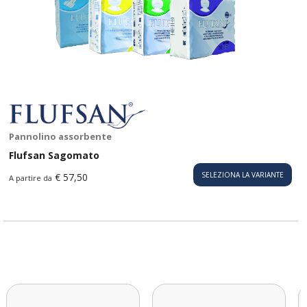
Pannolino assorbente
Flufsan Sagomato
SELEZIONA LA VARIANTE
€ 57,50
A partire da