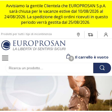
Avvisiamo la gentile Clientela che EUROPROSAN S.p.A.
sarà chiusa per le vacanze estive dal 10/08/2026 al
24/08/2026. La spedizione degli ordini ricevuti in questo
Donna
Assistita o allettata
Incontinenza leggera
Assistito o allettato
Incontinenza leggera
Flufsan
periodo verrà gestita dal 25/08/2026.
Attiva e indipendente
Incontinenza media/moderata
Uomo
Attivo e indipendente
Incontinenza media/moderata
Deo Pads
Prodotti per tutti i tipi di incontinenza
Login/
Incontinenza Pesante/grave
Incontinenza Pesante/grave
Bambino
Il carrello è vuoto
0
Pet
Brand