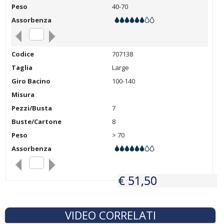
Peso
40-70
Assorbenza
Codice
707138
Taglia
Large
Giro Bacino
100-140
Misura
Pezzi/Busta
7
Buste/Cartone
8
Peso
> 70
Assorbenza
€ 51,50
€ 51,50
VIDEO CORRELATI