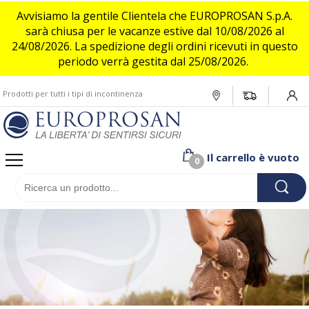
Avvisiamo la gentile Clientela che EUROPROSAN S.p.A.
sarà chiusa per le vacanze estive dal 10/08/2026 al
24/08/2026. La spedizione degli ordini ricevuti in questo
Donna
Assistita o allettata
Incontinenza leggera
Assistito o allettato
Incontinenza leggera
Flufsan
periodo verrà gestita dal 25/08/2026.
Attiva e indipendente
Incontinenza media/moderata
Uomo
Attivo e indipendente
Incontinenza media/moderata
Deo Pads
Prodotti per tutti i tipi di incontinenza
Login/
Incontinenza Pesante/grave
Incontinenza Pesante/grave
Bambino
Il carrello è vuoto
0
Pet
Brand