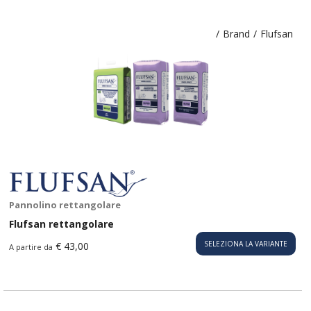
/
Brand
/
Flufsan
Pannolino rettangolare
Flufsan rettangolare
SELEZIONA LA VARIANTE
€ 43,00
A partire da