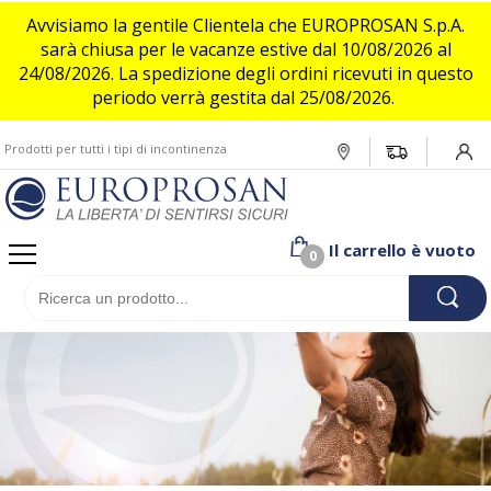
Avvisiamo la gentile Clientela che EUROPROSAN S.p.A.
sarà chiusa per le vacanze estive dal 10/08/2026 al
24/08/2026. La spedizione degli ordini ricevuti in questo
Donna
Assistita o allettata
Incontinenza leggera
Assistito o allettato
Incontinenza leggera
Flufsan
periodo verrà gestita dal 25/08/2026.
Attiva e indipendente
Incontinenza media/moderata
Uomo
Attivo e indipendente
Incontinenza media/moderata
Deo Pads
Prodotti per tutti i tipi di incontinenza
Login/
Incontinenza Pesante/grave
Incontinenza Pesante/grave
Bambino
Il carrello è vuoto
0
Pet
Brand