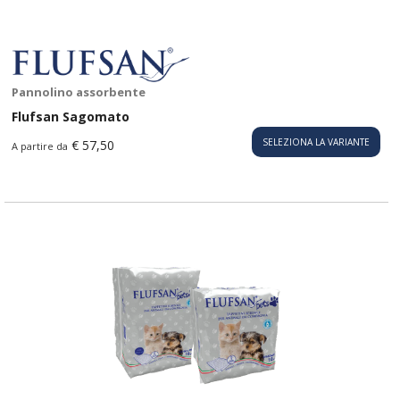
Pannolino assorbente
Flufsan Sagomato
SELEZIONA LA VARIANTE
€ 57,50
A partire da