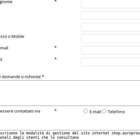
*
ognome
isso o Mobile
*
-mail
*
il
ue domande o richieste
*
*
 essere contattato via
E-mail
Telefono