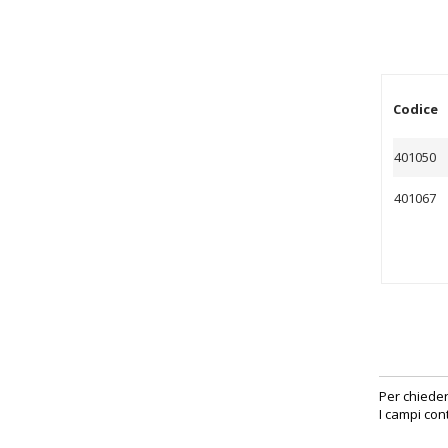
Codice
401050
401067
Per chieder
I campi con