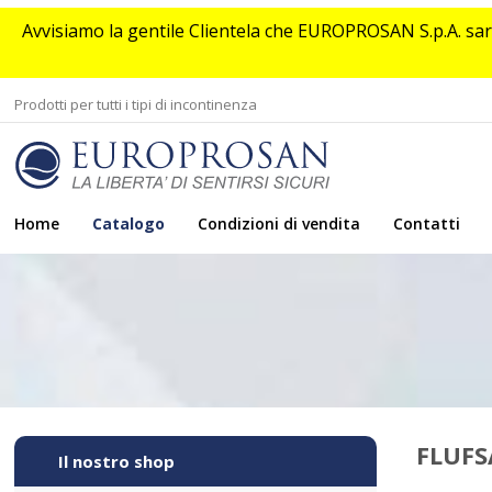
Avvisiamo la gentile Clientela che EUROPROSAN S.p.A. sarà
Prodotti per tutti i tipi di incontinenza
Home
Catalogo
Condizioni di vendita
Contatti
FLUFS
Il nostro shop