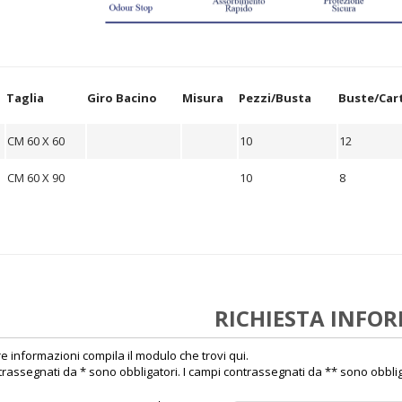
Taglia
Giro Bacino
Misura
Pezzi/Busta
Buste/Car
CM 60 X 60
10
12
CM 60 X 90
10
8
RICHIESTA INFO
e informazioni compila il modulo che trovi qui.
trassegnati da * sono obbligatori. I campi contrassegnati da ** sono obbligat