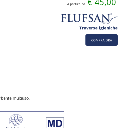
€ 45,00
A partire da
Traverse igieniche
COMPRA ORA
rbente multiuso.