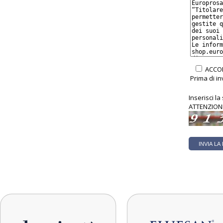
ACCON
Prima di in
Inserisci l
ATTENZIONE!